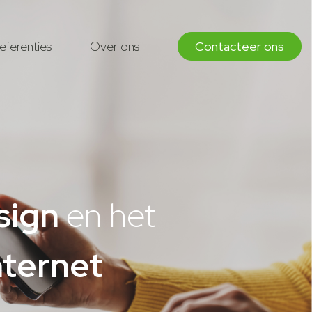
eferenties
Over ons
Contacteer ons
sign
en het
nternet