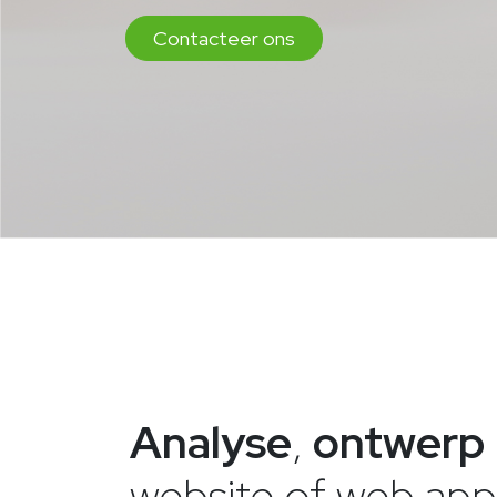
Contacteer ons
Analyse
,
ontwerp
website of web appli