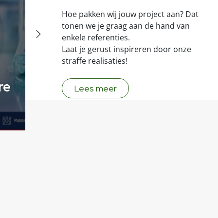
Hoe pakken wij jouw project aan? Dat
tonen we je graag aan de hand van
enkele referenties.
Laat je gerust inspireren door onze
De
straffe realisaties!
De nieuwe website
va
re
van Hydrauliek VB
Fa
Lees meer
Parts staat online.
st