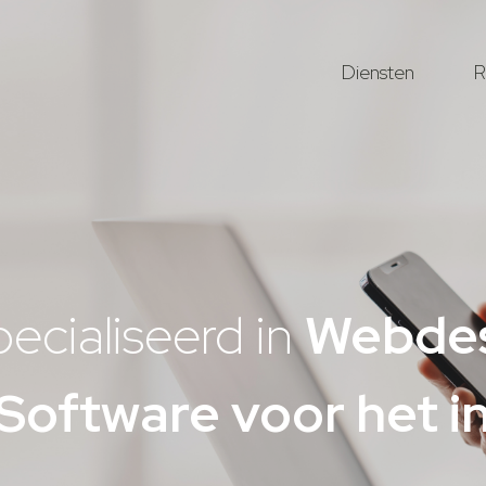
Diensten
R
pecialiseerd in
Webde
Software voor het i