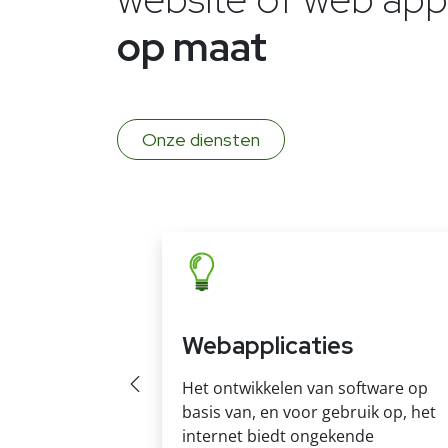
op maat
Onze diensten
gistratie
Webapplicaties
erkend agent die
Het ontwikkelen van software op
n daad bij het
basis van, en voor gebruik op, het
ewenste
internet biedt ongekende