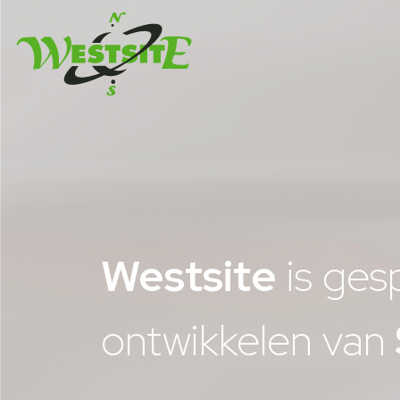
Westsite
is ges
ontwikkelen van