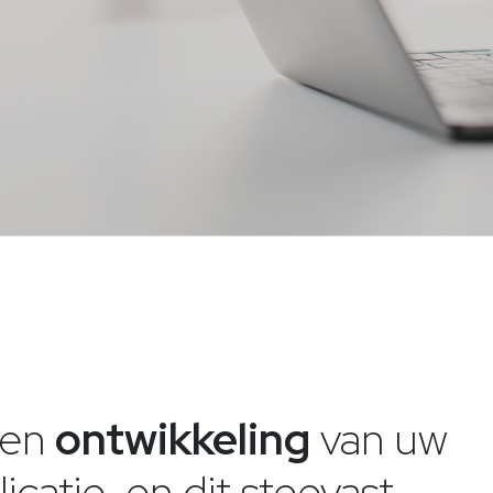
en
ontwikkeling
van uw
catie, en dit steevast