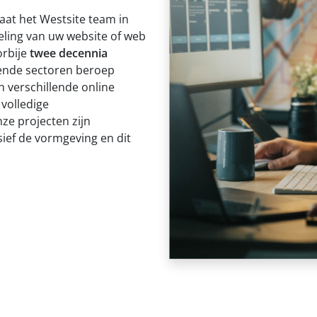
aat het Westsite team in
eling van uw
website
of
web
orbije
twee
decennia
lende sectoren beroep
n verschillende online
 volledige
nze projecten zijn
sief de vormgeving en dit