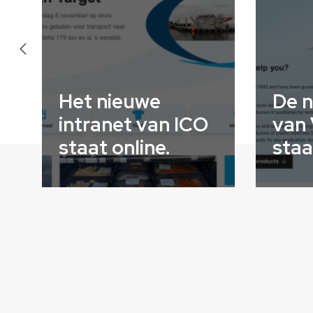
te
Het nieuwe
De n
intranet van ICO
van 
staat online.
staa