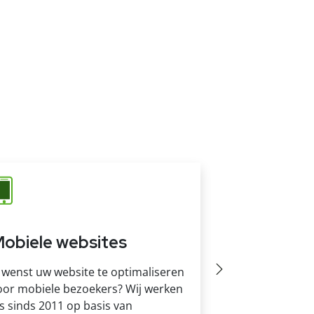
obiele websites
Domeinnaa
 wenst uw website te optimaliseren
Wij zijn een of
oor mobiele bezoekers? Wij werken
u bijstaat met
ls sinds 2011 op basis van
registreren v