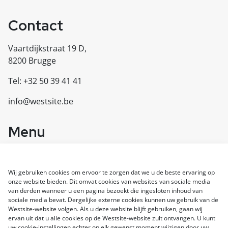
Contact
Vaartdijkstraat 19 D,
8200 Brugge
Tel: +32 50 39 41 41
info@westsite.be
Menu
Diensten
Referenties
Wij gebruiken cookies om ervoor te zorgen dat we u de beste ervaring op
Over ons
onze website bieden. Dit omvat cookies van websites van sociale media
Contacteer ons
van derden wanneer u een pagina bezoekt die ingesloten inhoud van
sociale media bevat. Dergelijke externe cookies kunnen uw gebruik van de
Westsite-website volgen. Als u deze website blijft gebruiken, gaan wij
ervan uit dat u alle cookies op de Westsite-website zult ontvangen. U kunt
© 2024 Westsite
uw cookie-instellingen echter op elk gewenst moment wijzigen door uw