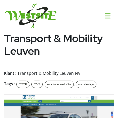
Transport & Mobility
Leuven
Klant :
Transport & Mobility Leuven NV
Tags :
,
,
,
CDCP
CMS
mobiele website
webdesign