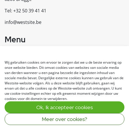
Tel: +32 50 39 41 41
info@westsite.be
Menu
Diensten
Referenties
Wij gebruiken cookies om ervoor te zorgen dat we u de beste ervaring op
Over ons
onze website bieden. Dit omvat cookies van websites van sociale media
Contacteer ons
van derden wanneer u een pagina bezoekt die ingesloten inhoud van
sociale media bevat. Dergelijke externe cookies kunnen uw gebruik van de
Westsite-website volgen. Als u deze website blijft gebruiken, gaan wij
ervan uit dat u alle cookies op de Westsite-website zult ontvangen. U kunt
© 2024 Westsite
uw cookie-instellingen echter op elk gewenst moment wijzigen door uw
All rights reserved
cookies voor dit domein te verwijderen.
Disclaimer
Ok, Ik accepteer cookies
Privacybeleid
Cookies
Meer over cookies?