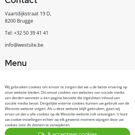
Contact
Vaartdijkstraat 19 D,
8200 Brugge
Tel: +32 50 39 41 41
info@westsite.be
Menu
Diensten
Referenties
Wij gebruiken cookies om ervoor te zorgen dat we u de beste ervaring op
Over ons
onze website bieden. Dit omvat cookies van websites van sociale media
Contacteer ons
van derden wanneer u een pagina bezoekt die ingesloten inhoud van
sociale media bevat. Dergelijke externe cookies kunnen uw gebruik van de
Westsite-website volgen. Als u deze website blijft gebruiken, gaan wij
ervan uit dat u alle cookies op de Westsite-website zult ontvangen. U kunt
© 2024 Westsite
uw cookie-instellingen echter op elk gewenst moment wijzigen door uw
All rights reserved
cookies voor dit domein te verwijderen.
Disclaimer
Ok, Ik accepteer cookies